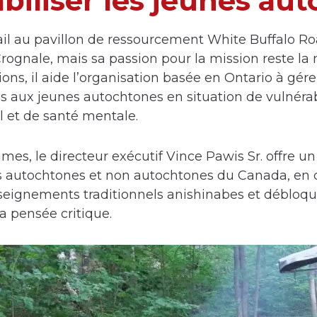
biliser les jeunes au
ail au pavillon de ressourcement White Buffalo R
Crognale, mais sa passion pour la mission reste l
ions, il aide l’organisation basée en Ontario à gé
és aux jeunes autochtones en situation de vulnérabi
el et de santé mentale.
es, le directeur exécutif Vince Pawis Sr. offre un
 autochtones et non autochtones du Canada, en 
nseignements traditionnels anishinabes et débloqu
la pensée critique.