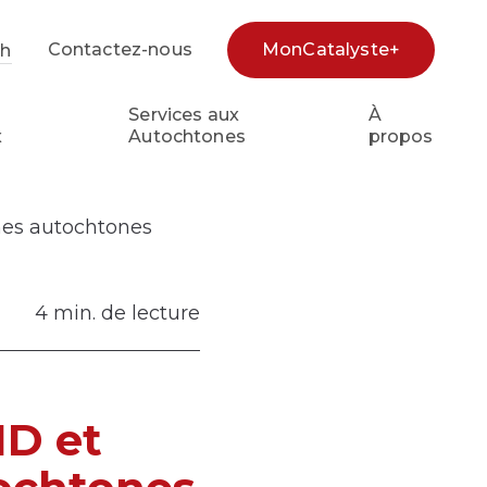
Contactez-nous
MonCatalyste+
sh
e
Services aux
À
x
Autochtones
propos
unes autochtones
4 min. de lecture
ID et