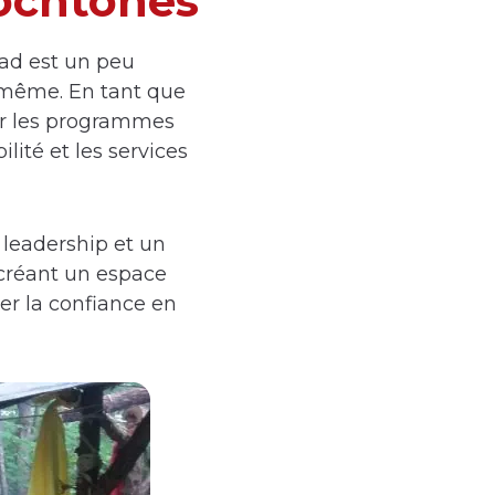
tochtones
oad est un peu
a même. En tant que
rer les programmes
lité et les services
 leadership et un
créant un espace
er la confiance en