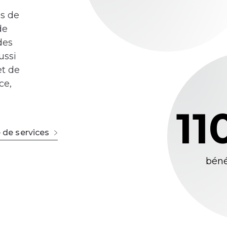
us de
de
des
ussi
et de
ce,
11
 de services
béné