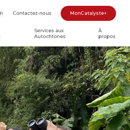
Contactez-nous
MonCatalyste+
sh
e
Services aux
À
x
Autochtones
propos