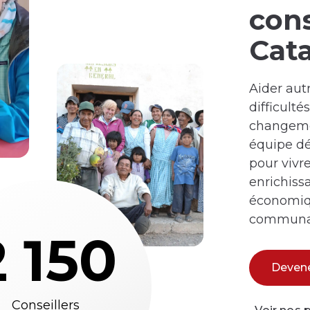
cons
Cata
Aider autr
difficult
changemen
équipe dé
pour vivr
enrichiss
économiqu
communau
2 150
Devene
Conseillers