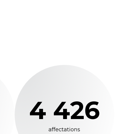
4 426
affectations