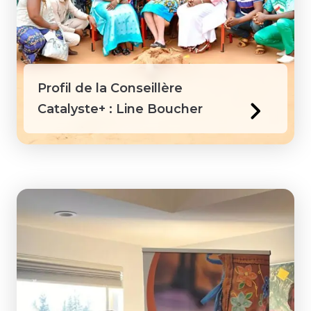
Guyana
Honduras
Profil de la Conseillère
Jamaïque
Catalyste+ : Line Boucher
Kenya
Laos
Macédoine
Mongolie
Pérou
Philippines