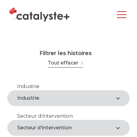
Filtrer les histoires
Tout effacer
Industrie
Agroalimentaire
Industrie
Arts, loisirs et culture
Secteur d'intervention
Agroalimentaire*
Commerce de gros et de détail
Secteur d'intervention