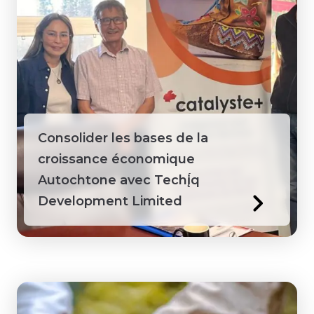
Sainte-Lucie
Sénégal
Suriname
Consolider les bases de la
Tanzanie
croissance économique
Territoires du Nord-Ouest
Autochtone avec Techį́q
Development Limited
Togo
Vietnam