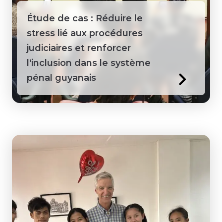
Guyana
Étude de cas : Réduire le
stress lié aux procédures
Honduras
judiciaires et renforcer
l'inclusion dans le système
Jamaïque
pénal guyanais
Kenya
Laos
Macédoine
Mongolie
Pérou
Philippines