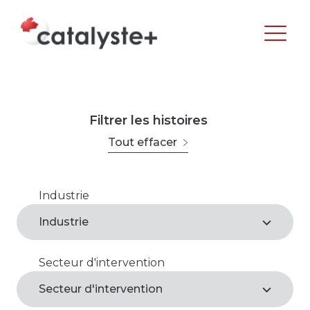
Filtrer les histoires
Tout effacer
Industrie
Agroalimentaire
Industrie
Arts, loisirs et culture
Secteur d'intervention
Agroalimentaire*
Commerce de gros et de détail
Secteur d'intervention