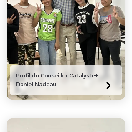
Sainte-Lucie
Sénégal
Suriname
Tanzanie
Territoires du Nord-Ouest
Profil du Conseiller Catalyste+ :
Daniel Nadeau
Togo
Vietnam