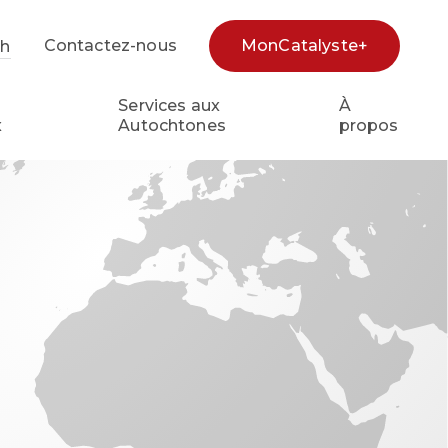
Contactez-nous
MonCatalyste+
sh
e
Services aux
À
x
Autochtones
propos