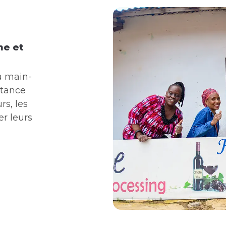
me et
a main-
stance
rs, les
er leurs