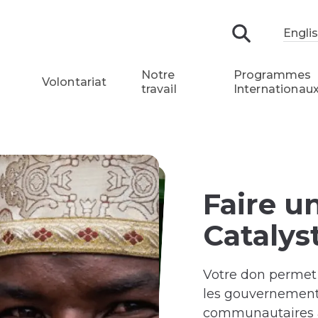
Engli
Recherch
Notre
Programmes
Volontariat
travail
Internationau
Faire u
Catalys
Votre don permet 
les gouvernements
communautaires a