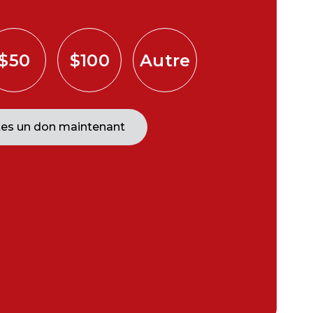
$50
$100
Autre
tes un don maintenant