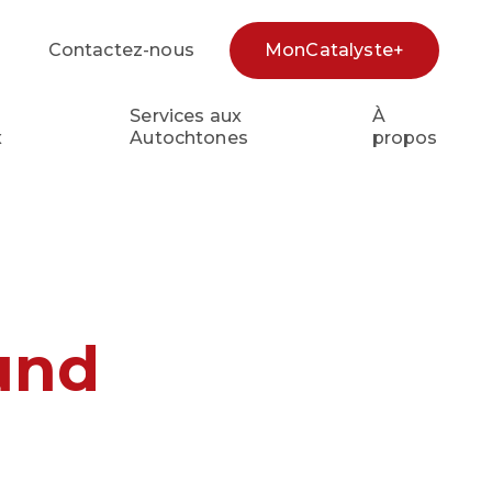
Contactez-nous
MonCatalyste+
cherche
Services aux
À
x
Autochtones
propos
und