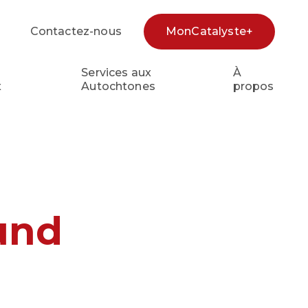
Contactez-nous
MonCatalyste+
cherche
Services aux
À
x
Autochtones
propos
und