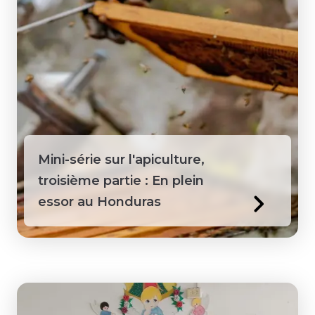
Sainte-Lucie
Sénégal
Suriname
Tanzanie
Mini-série sur l'apiculture,
Territoires du Nord-Ouest
troisième partie : En plein
essor au Honduras
Togo
Vietnam