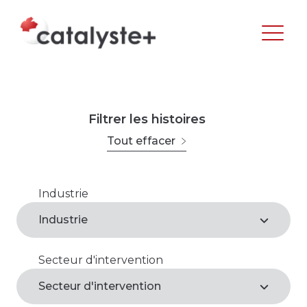
Filtrer les histoires
Tout effacer
Industrie
Agroalimentaire
Industrie
Arts, loisirs et culture
Secteur d'intervention
Agroalimentaire*
Commerce de gros et de détail
Secteur d'intervention