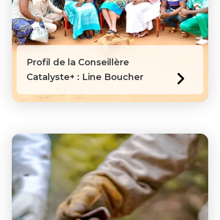
Guyana
Honduras
Profil de la Conseillère
Jamaïque
Catalyste+ : Line Boucher
Kenya
Laos
Macédoine
Mongolie
Pérou
Philippines