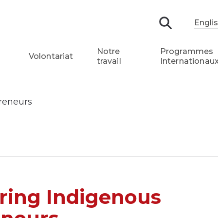
Engli
Recherch
Notre
Programmes
Volontariat
travail
Internationau
reneurs
ing Indigenous