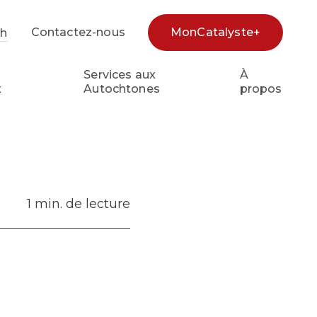
Contactez-nous
MonCatalyste+
sh
e
Services aux
À
x
Autochtones
propos
1 min. de lecture