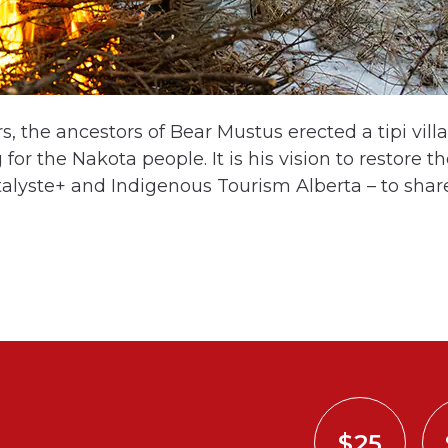
s, the ancestors of Bear Mustus erected a tipi vill
r the Nakota people. It is his vision to restore the
talyste+ and Indigenous Tourism Alberta – to shar
$25