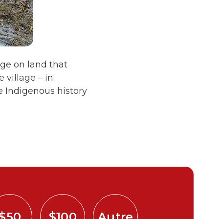
age on land that
 village – in
e Indigenous history
$50
$100
Autre