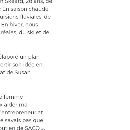
n Skeard, 28 ans, de
 « En saison chaude,
rsions fluviales, de
 En hiver, nous
réales, du ski et de
 élaboré un plan
ertir son idée en
rat de Susan
ne femme
ux aider ma
entrepreneuriat.
e savais pas que
soutien de SACO »,