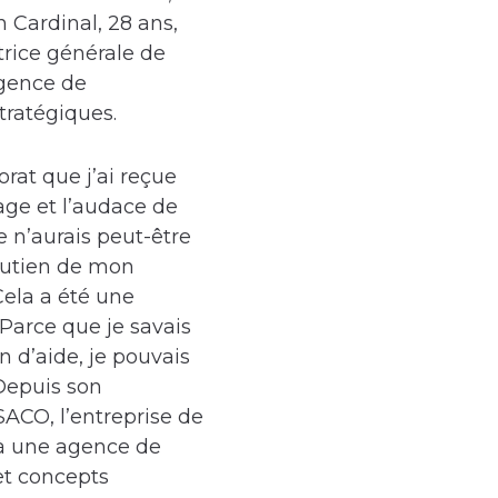
 Cardinal, 28 ans,
trice générale de
gence de
ratégiques.
rat que j’ai reçue
age et l’audace de
e n’aurais peut-être
soutien de mon
ela a été une
 Parce que je savais
in d’aide, je pouvais
 Depuis son
ACO, l’entreprise de
à une agence de
 et concepts