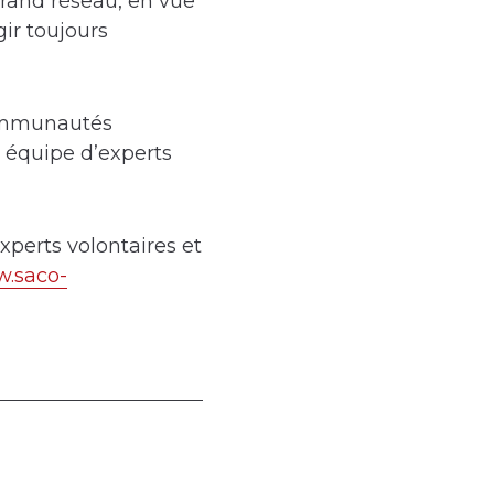
grand réseau, en vue
gir toujours
communautés
e équipe d’experts
xperts volontaires et
.saco-