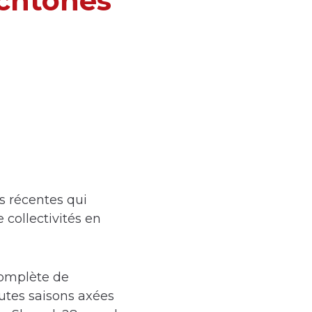
ochtones
 récentes qui
 collectivités en
 complète de
utes saisons axées