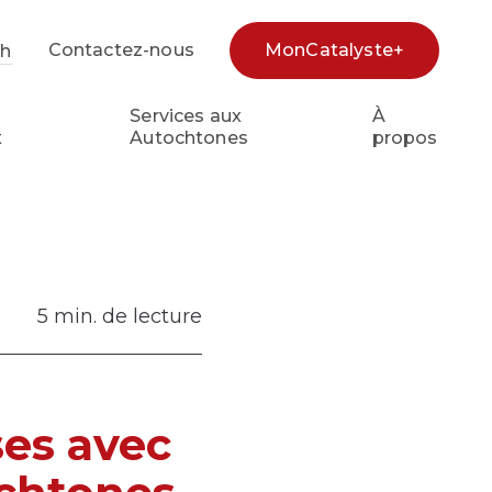
Contactez-nous
MonCatalyste+
sh
e
Services aux
À
x
Autochtones
propos
5 min. de lecture
es avec