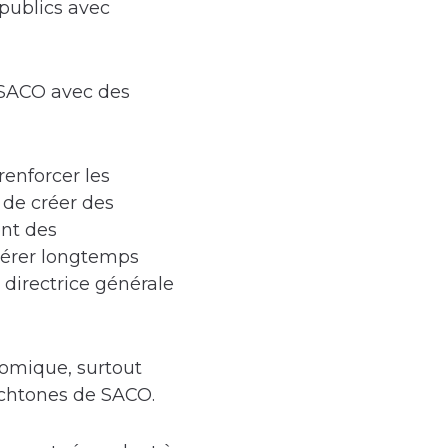
 publics avec
 SACO avec des
enforcer les
 de créer des
ent des
pérer longtemps
 directrice générale
nomique, surtout
tochtones de SACO.