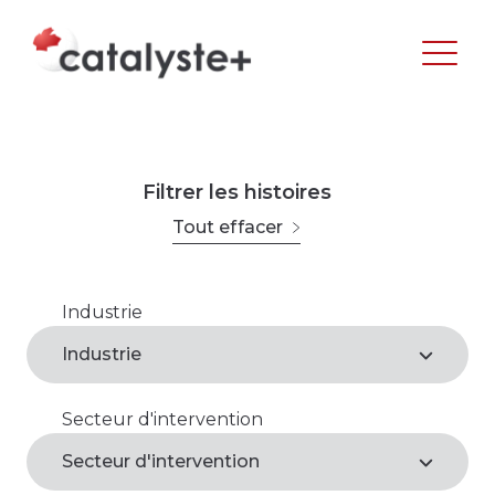
Filtrer les histoires
Tout effacer
Industrie
Agroalimentaire
Industrie
Arts, loisirs et culture
Secteur d'intervention
Agroalimentaire*
Commerce de gros et de détail
Secteur d'intervention