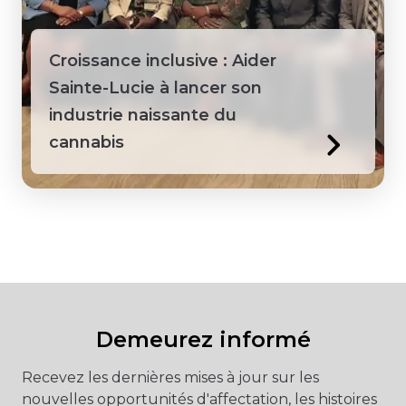
Guyana
Croissance inclusive : Aider
Honduras
Sainte-Lucie à lancer son
industrie naissante du
Jamaïque
cannabis
Kenya
Laos
Macédoine
Mongolie
Demeurez informé
Pérou
Recevez les dernières mises à jour sur les
nouvelles opportunités d'affectation, les histoires
Philippines