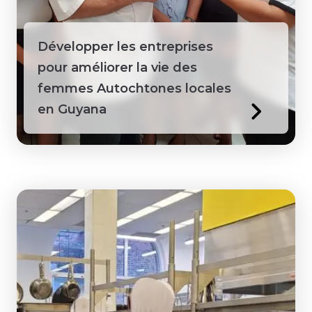
Guyana
Développer les entreprises
Honduras
pour améliorer la vie des
femmes Autochtones locales
Jamaïque
en Guyana
Kenya
Laos
Macédoine
Mongolie
Pérou
Philippines