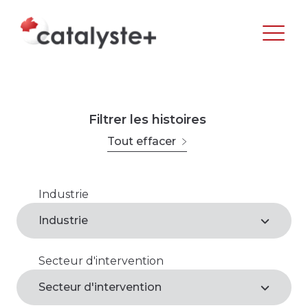
Filtrer les histoires
Tout effacer
Industrie
Agroalimentaire
Industrie
Arts, loisirs et culture
Secteur d'intervention
Agroalimentaire*
Commerce de gros et de détail
Secteur d'intervention