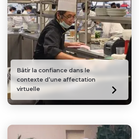
Sainte-Lucie
Sénégal
Suriname
Tanzanie
Bâtir la confiance dans le
Territoires du Nord-Ouest
contexte d’une affectation
virtuelle
Togo
Vietnam