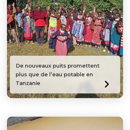
Sainte-Lucie
Sénégal
Suriname
Tanzanie
De nouveaux puits promettent
Territoires du Nord-Ouest
plus que de l’eau potable en
Tanzanie
Togo
Vietnam