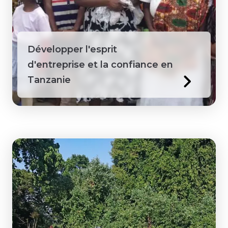
Guyana
Honduras
Développer l'esprit
d'entreprise et la confiance en
Jamaïque
Tanzanie
Kenya
Laos
Macédoine
Mongolie
Pérou
Philippines