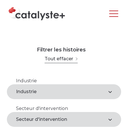
Filtrer les histoires
Tout effacer
Industrie
Agroalimentaire
Industrie
Arts, loisirs et culture
Secteur d'intervention
Agroalimentaire*
Commerce de gros et de détail
Secteur d'intervention